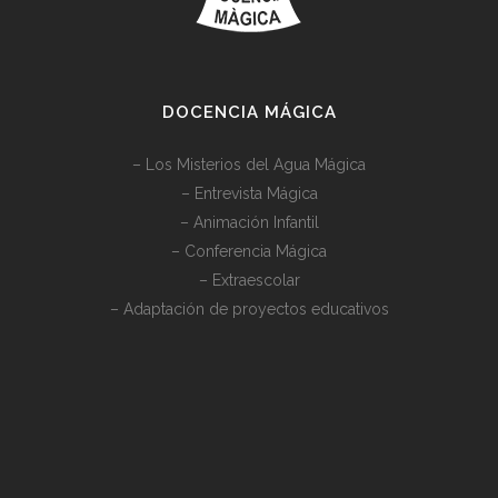
DOCENCIA MÁGICA
–
Los Misterios del Agua Mágica
–
Entrevista Mágica
–
Animación Infantil
–
Conferencia Mágica
–
Extraescolar
–
Adaptación de proyectos educativos