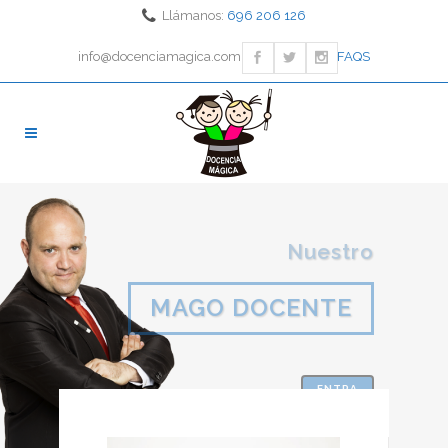
Llámanos:
696 206 126
info@docenciamagica.com
FAQS
Nuestro
MAGO DOCENTE
ENTRA